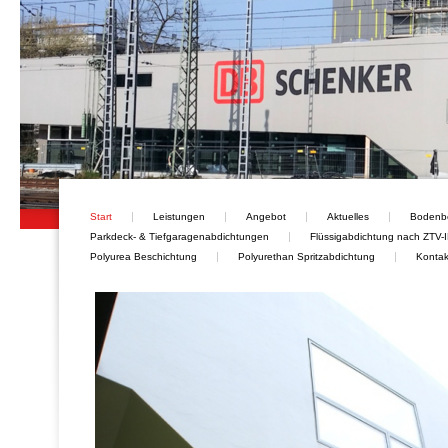
Start
Leistungen
Angebot
Aktuelles
Bodenb
Parkdeck- & Tiefgaragenabdichtungen
Flüssigabdichtung nach ZTV-I
Polyurea Beschichtung
Polyurethan Spritzabdichtung
Kontak