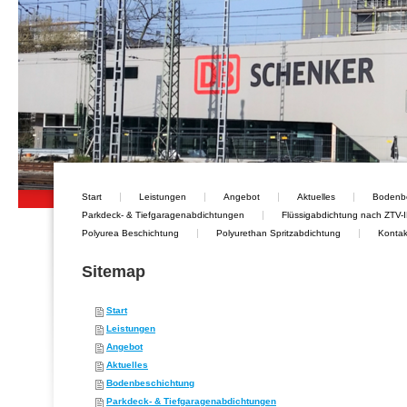
Start
Leistungen
Angebot
Aktuelles
Bodenb
Parkdeck- & Tiefgaragenabdichtungen
Flüssigabdichtung nach ZTV-I
Polyurea Beschichtung
Polyurethan Spritzabdichtung
Kontak
Sitemap
Start
Leistungen
Angebot
Aktuelles
Bodenbeschichtung
Parkdeck- & Tiefgaragenabdichtungen