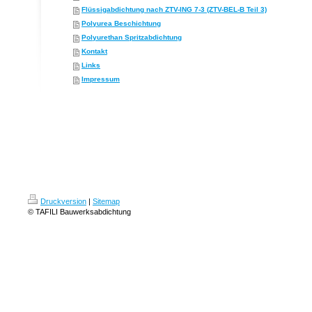
Flüssigabdichtung nach ZTV-ING 7-3 (ZTV-BEL-B Teil 3)
Polyurea Beschichtung
Polyurethan Spritzabdichtung
Kontakt
Links
Impressum
Druckversion
|
Sitemap
© TAFILI Bauwerksabdichtung